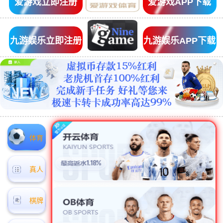
爱游戏立即注册
爱游戏APP下载
九游娱乐立即注册
九游娱乐APP下载
体育
真人
棋牌